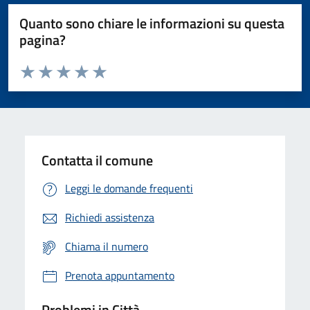
Quanto sono chiare le informazioni su questa
pagina?
Valuta da 1 a 5 stelle la pagina
Domanda
Valuta 1 stelle su 5
Valuta 2 stelle su 5
Valuta 3 stelle su 5
Valuta 4 stelle su 5
Valuta 5 stelle su 5
Contatta il comune
Leggi le domande frequenti
Richiedi assistenza
Chiama il numero
Prenota appuntamento
Problemi in Città