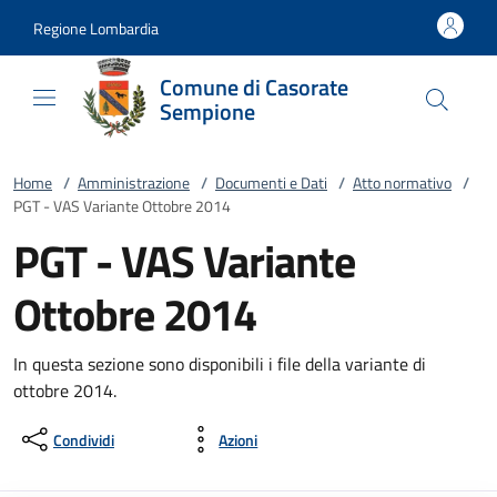
Vai al contenuto
accedi al menu
footer.enter
Regione Lombardia
Comune di Casorate
Sempione
Home
/
Amministrazione
/
Documenti e Dati
/
Atto normativo
/
PGT - VAS Variante Ottobre 2014
PGT - VAS Variante
Ottobre 2014
In questa sezione sono disponibili i file della variante di
ottobre 2014.
Condividi
Azioni