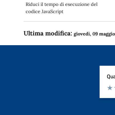
Riduci il tempo di esecuzione del
codice JavaScript
Ultima modifica:
giovedì, 09 maggi
Qua
Valuta
Dom
Valu