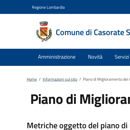
Vai al contenuto
accedi al menu
footer.enter
Regione Lombardia
Comune di Casorate 
Amministrazione
Novità
Servizi
Home
/
Informazioni sul sito
/
Piano di Miglioramento dei s
Piano di Migliora
Metriche oggetto del piano d