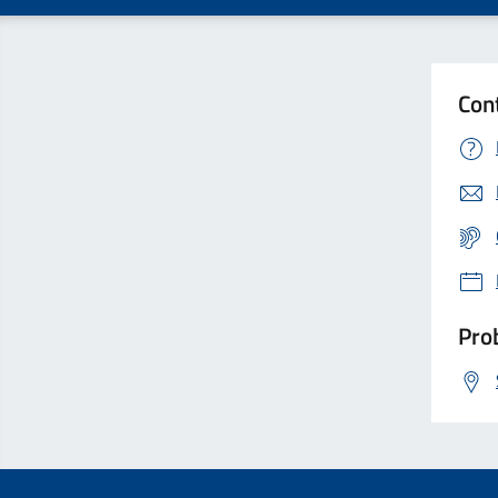
Con
Prob