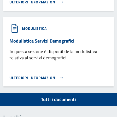
ULTERIORI INFORMAZIONI
DAT (DISPOSIZIONI ANTICIPATE DI TRATTAMENTO) - TESTA
MODULISTICA
Modulistica Servizi Demografici
In questa sezione è disponibile la modulistica
relativa ai servizi demografici.
ULTERIORI INFORMAZIONI
MODULISTICA SERVIZI DEMOGRAFICI}
Tutti i documenti