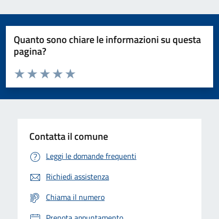
Quanto sono chiare le informazioni su questa
pagina?
Valuta da 1 a 5 stelle la pagina
Domanda
Valuta 1 stelle su 5
Valuta 2 stelle su 5
Valuta 3 stelle su 5
Valuta 4 stelle su 5
Valuta 5 stelle su 5
Contatta il comune
Leggi le domande frequenti
Richiedi assistenza
Chiama il numero
Prenota appuntamento