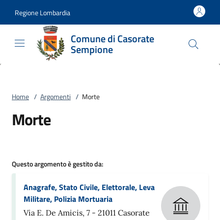
Vai al contenuto
accedi al menu
footer.enter
Regione Lombardia
Comune di Casorate
Sempione
Home
/
Argomenti
/
Morte
Morte
Questo argomento è gestito da:
Anagrafe, Stato Civile, Elettorale, Leva
Militare, Polizia Mortuaria
Via E. De Amicis, 7 - 21011 Casorate