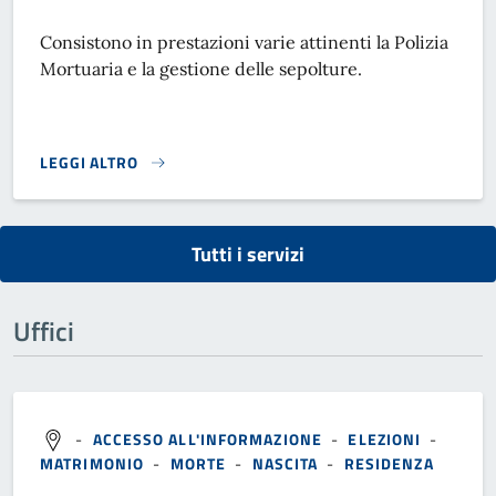
Consistono in prestazioni varie attinenti la Polizia
Mortuaria e la gestione delle sepolture.
LEGGI ALTRO
SERVIZI CIMITERIALI}
Tutti i servizi
Uffici
-
ACCESSO ALL'INFORMAZIONE
-
ELEZIONI
-
MATRIMONIO
-
MORTE
-
NASCITA
-
RESIDENZA