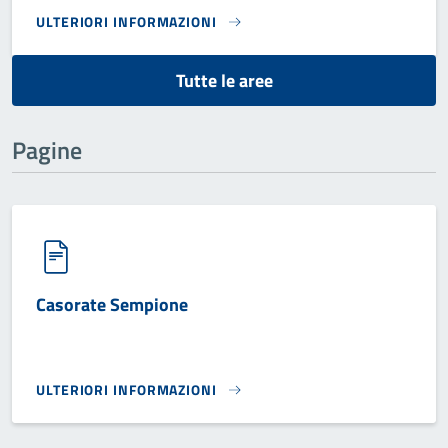
ULTERIORI INFORMAZIONI
SERVIZI DEMOGRAFICI, SERVIZI SOCIALI E PUBBLICA ISTRU
Tutte le aree
Pagine
Casorate Sempione
ULTERIORI INFORMAZIONI
CASORATE SEMPIONE}