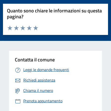
Quanto sono chiare le informazioni su questa
pagina?
Valuta da 1 a 5 stelle la pagina
Domanda
Valuta 1 stelle su 5
Valuta 2 stelle su 5
Valuta 3 stelle su 5
Valuta 4 stelle su 5
Valuta 5 stelle su 5
Contatta il comune
Leggi le domande frequenti
Richiedi assistenza
Chiama il numero
Prenota appuntamento