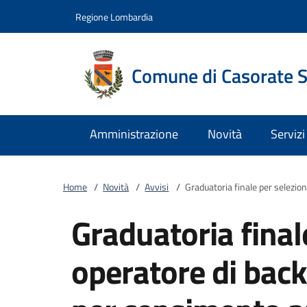
Vai al contenuto
accedi al menu
footer.enter
Regione Lombardia
Comune di Casorate 
Amministrazione
Novità
Servizi
Home
/
Novità
/
Avvisi
/
Graduatoria finale per selezio
Graduatoria final
operatore di back 