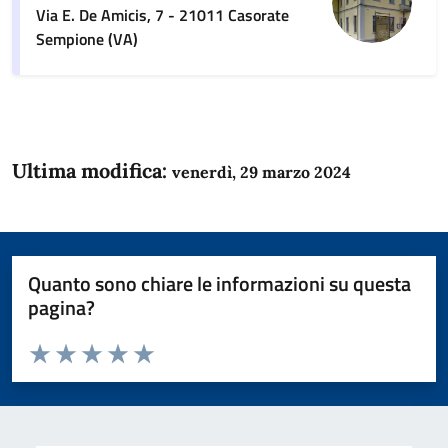
Via E. De Amicis, 7 - 21011 Casorate
Sempione (VA)
Ultima modifica:
venerdì, 29 marzo 2024
Quanto sono chiare le informazioni su questa
pagina?
Valuta da 1 a 5 stelle la pagina
Domanda
Valuta 1 stelle su 5
Valuta 2 stelle su 5
Valuta 3 stelle su 5
Valuta 4 stelle su 5
Valuta 5 stelle su 5