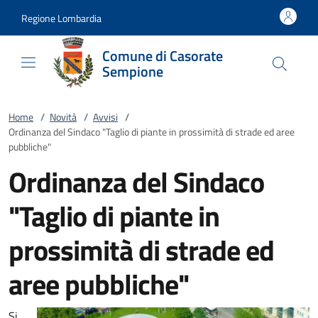
Vai al contenuto
accedi al menu
footer.enter
Regione Lombardia
Comune di Casorate
Sempione
Home
/
Novità
/
Avvisi
/
Ordinanza del Sindaco "Taglio di piante in prossimità di strade ed aree
pubbliche"
Ordinanza del Sindaco
"Taglio di piante in
prossimità di strade ed
aree pubbliche"
Si