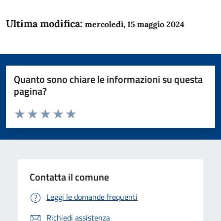
Ultima modifica:
mercoledì, 15 maggio 2024
Quanto sono chiare le informazioni su questa
pagina?
Valuta da 1 a 5 stelle la pagina
Domanda
Valuta 1 stelle su 5
Valuta 2 stelle su 5
Valuta 3 stelle su 5
Valuta 4 stelle su 5
Valuta 5 stelle su 5
Contatta il comune
Leggi le domande frequenti
Richiedi assistenza