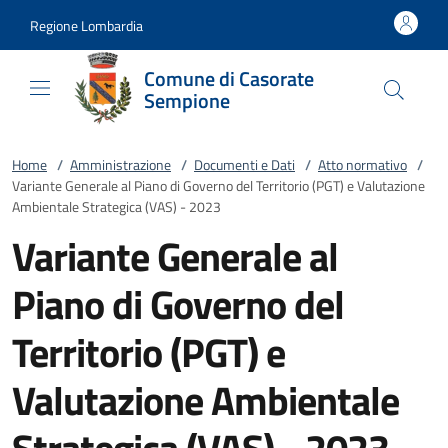
Vai al contenuto
accedi al menu
footer.enter
Regione Lombardia
Comune di Casorate
Sempione
Home
/
Amministrazione
/
Documenti e Dati
/
Atto normativo
/
Variante Generale al Piano di Governo del Territorio (PGT) e Valutazione
Ambientale Strategica (VAS) - 2023
Variante Generale al
Piano di Governo del
Territorio (PGT) e
Valutazione Ambientale