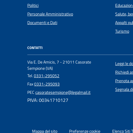
Politici
Educazion
Personale Amministrativo
Salute, b
Documenti e Dati
Appalti pub
Turismo
CONTATTI
Via E. De Amicis, 7 - 21011 Casorate
Leggi le 
Sempione (VA)
Richiedi a
Tel.
0331-295052
Prenota 
Fax
0331-295093
Segnala di
PEC
casoratesempione@legalmail.it
PIVA: 00341710127
Mappa del sito
Preferenze cookie
Elenco Siti 