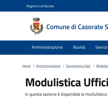
Vai al contenuto
accedi al menu
footer.enter
Regione Lombardia
Comune di Casorate 
Amministrazione
Novità
Servizi
Home
/
Amministrazione
/
Documenti e Dati
/
Modulist
Modulistica Uffic
In questa sezione è disponibile la modulistica r