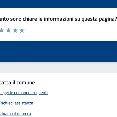
nto sono chiare le informazioni su questa pagina
 da 1 a 5 stelle la pagina
anda
ta 1 stelle su 5
Valuta 2 stelle su 5
Valuta 3 stelle su 5
Valuta 4 stelle su 5
Valuta 5 stelle su 5
tatta il comune
Leggi le domande frequenti
Richiedi assistenza
Chiama il numero