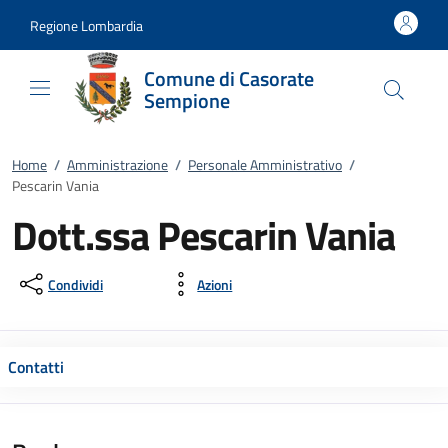
Vai al contenuto
accedi al menu
footer.enter
Regione Lombardia
Comune di Casorate
Sempione
Home
/
Amministrazione
/
Personale Amministrativo
/
Pescarin Vania
Dott.ssa Pescarin Vania
Condividi
Azioni
Contatti