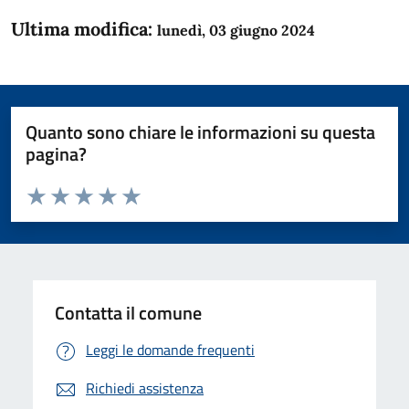
Ultima modifica:
lunedì, 03 giugno 2024
Quanto sono chiare le informazioni su questa
pagina?
Valuta da 1 a 5 stelle la pagina
Domanda
Valuta 1 stelle su 5
Valuta 2 stelle su 5
Valuta 3 stelle su 5
Valuta 4 stelle su 5
Valuta 5 stelle su 5
Contatta il comune
Leggi le domande frequenti
Richiedi assistenza