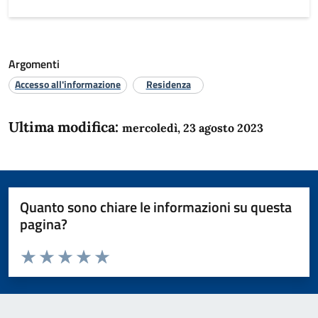
Argomenti
Accesso all'informazione
Residenza
Ultima modifica:
mercoledì, 23 agosto 2023
Quanto sono chiare le informazioni su questa
pagina?
Valuta da 1 a 5 stelle la pagina
Domanda
Valuta 1 stelle su 5
Valuta 2 stelle su 5
Valuta 3 stelle su 5
Valuta 4 stelle su 5
Valuta 5 stelle su 5