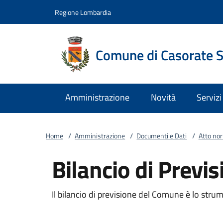
Vai al contenuto
accedi al menu
footer.enter
Regione Lombardia
Comune di Casorate 
Amministrazione
Novità
Servizi
Home
/
Amministrazione
/
Documenti e Dati
/
Atto no
Bilancio di Previ
Il bilancio di previsione del Comune è lo stru