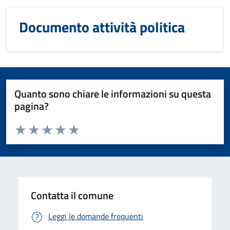
Documento attività politica
Quanto sono chiare le informazioni su questa
pagina?
Valuta da 1 a 5 stelle la pagina
Domanda
Valuta 1 stelle su 5
Valuta 2 stelle su 5
Valuta 3 stelle su 5
Valuta 4 stelle su 5
Valuta 5 stelle su 5
Contatta il comune
Leggi le domande frequenti