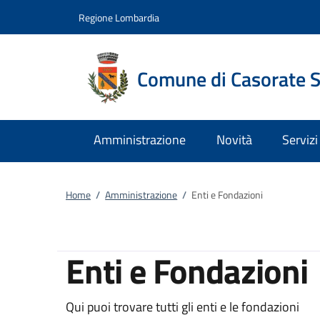
Vai al contenuto
accedi al menu
footer.enter
Regione Lombardia
Comune di Casorate 
Amministrazione
Novità
Servizi
Home
/
Amministrazione
/
Enti e Fondazioni
Enti e Fondazioni
Qui puoi trovare tutti gli enti e le fondazioni