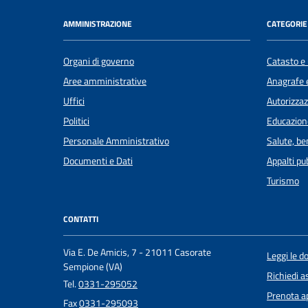
AMMINISTRAZIONE
CATEGORIE 
Organi di governo
Catasto e 
Aree amministrative
Anagrafe e
Uffici
Autorizzaz
Politici
Educazion
Personale Amministrativo
Salute, b
Documenti e Dati
Appalti pub
Turismo
CONTATTI
Via E. De Amicis, 7 - 21011 Casorate
Leggi le 
Sempione (VA)
Richiedi a
Tel.
0331-295052
Prenota 
Fax
0331-295093