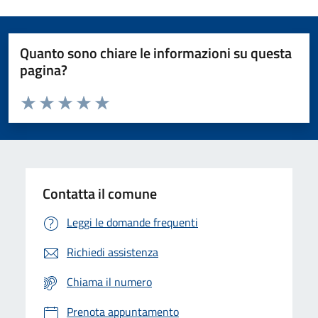
Quanto sono chiare le informazioni su questa
pagina?
Valuta da 1 a 5 stelle la pagina
Domanda
Valuta 1 stelle su 5
Valuta 2 stelle su 5
Valuta 3 stelle su 5
Valuta 4 stelle su 5
Valuta 5 stelle su 5
Contatta il comune
Leggi le domande frequenti
Richiedi assistenza
Chiama il numero
Prenota appuntamento