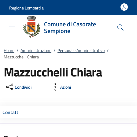
Vai al contenuto
accedi al menu
footer.enter
Regione Lombardia
Comune di Casorate
Sempione
Home
/
Amministrazione
/
Personale Amministrativo
/
Mazzucchelli Chiara
Mazzucchelli Chiara
Condividi
Azioni
Contatti