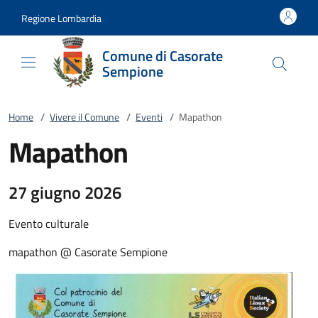
Vai al contenuto
accedi al menu
footer.enter
Regione Lombardia
Comune di Casorate
Sempione
Home
/
Vivere il Comune
/
Eventi
/
Mapathon
Mapathon
27 giugno 2026
Evento culturale
mapathon @ Casorate Sempione