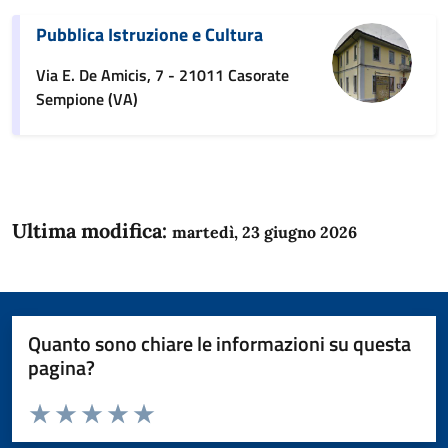
Pubblica Istruzione e Cultura
Via E. De Amicis, 7 - 21011 Casorate
Sempione (VA)
Ultima modifica:
martedì, 23 giugno 2026
Quanto sono chiare le informazioni su questa
pagina?
Valuta da 1 a 5 stelle la pagina
Domanda
Valuta 1 stelle su 5
Valuta 2 stelle su 5
Valuta 3 stelle su 5
Valuta 4 stelle su 5
Valuta 5 stelle su 5