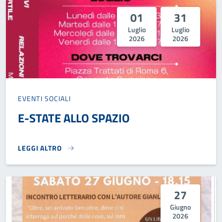
01
31
Luglio
Luglio
2026
2026
EVENTI SOCIALI
E-STATE ALLO SPAZIO
LEGGI ALTRO
E-STATE ALLO SPAZIO}
27
Giugno
2026