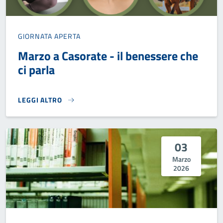
GIORNATA APERTA
Marzo a Casorate - il benessere che
ci parla
LEGGI ALTRO
MARZO A CASORATE - IL BENESSERE CHE CI PARLA}
03
Marzo
2026