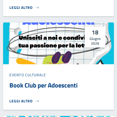
LEGGI ALTRO
FACILITAZIONE DIGITALE}
18
Giugno
2026
EVENTO CULTURALE
Book Club per Adoescenti
LEGGI ALTRO
BOOK CLUB PER ADOESCENTI}