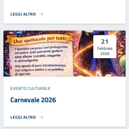
LEGGI ALTRO
SERATA INFORMATIVA SUL REFERENDUM CONFERMATIVO DE
21
Febbraio
2026
EVENTO CULTURALE
Carnevale 2026
LEGGI ALTRO
CARNEVALE 2026}