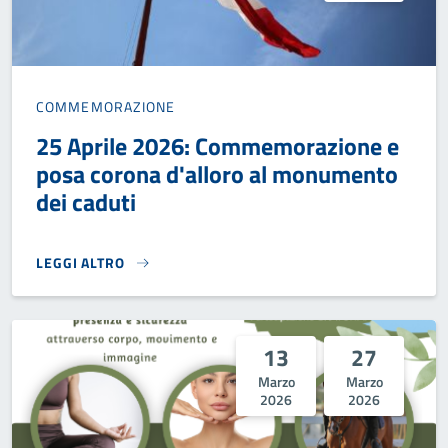
COMMEMORAZIONE
25 Aprile 2026: Commemorazione e
posa corona d'alloro al monumento
dei caduti
LEGGI ALTRO
25 APRILE 2026: COMMEMORAZIONE E POSA CORONA D'AL
13
27
Marzo
Marzo
2026
2026