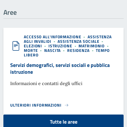
Aree
ACCESSO ALL'INFORMAZIONE
-
ASSISTENZA
AGLI INVALIDI
-
ASSISTENZA SOCIALE
-
ELEZIONI
-
ISTRUZIONE
-
MATRIMONIO
-
MORTE
-
NASCITA
-
RESIDENZA
-
TEMPO
LIBERO
Servizi demografici, servizi sociali e pubblica
istruzione
Informazioni e contatti degli uffici
ULTERIORI INFORMAZIONI
SERVIZI DEMOGRAFICI, SERVIZI SOCIALI E PUBBLICA ISTRU
Tutte le aree