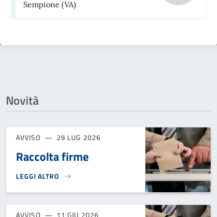
Sempione (VA)
Novità
AVVISO
29 LUG 2026
Raccolta firme
LEGGI ALTRO
RACCOLTA FIRME}
AVVISO
11 GIU 2026