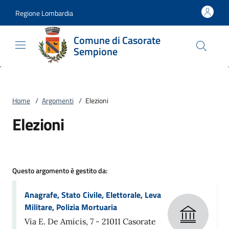
Vai al contenuto
accedi al menu
footer.enter
Regione Lombardia
Comune di Casorate
Sempione
Home
/
Argomenti
/
Elezioni
Elezioni
Questo argomento è gestito da:
Anagrafe, Stato Civile, Elettorale, Leva
Militare, Polizia Mortuaria
Via E. De Amicis, 7 - 21011 Casorate