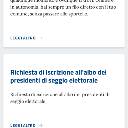
qualunque momento e ovunque ti trovi. Online e
in autonomia, hai sempre un filo diretto con il tuo
comune, senza passare allo sportello.
LEGGI ALTRO
ANAGRAFE NAZIONALE DELLA POPOLAZIONE RESIDENTE - 
Richiesta di iscrizione all'albo dei
presidenti di seggio elettorale
Richiesta di iscrizione all'albo dei presidenti di
seggio elettorale
LEGGI ALTRO
RICHIESTA DI ISCRIZIONE ALL'ALBO DEI PRESIDENTI DI SE